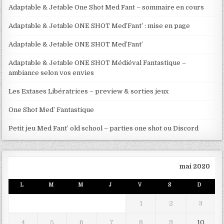
Adaptable & Jetable One Shot Med Fant – sommaire en cours
Adaptable & Jetable ONE SHOT Med’Fant’ : mise en page
Adaptable & Jetable ONE SHOT Med’Fant’
Adaptable & Jetable ONE SHOT Médiéval Fantastique –
ambiance selon vos envies
Les Extases Libératrices – preview & sorties jeux
One Shot Med’ Fantastique
Petit jeu Med Fant’ old school – parties one shot ou Discord
mai 2020
L
M
M
J
V
S
D
1
2
3
4
5
6
7
8
9
10