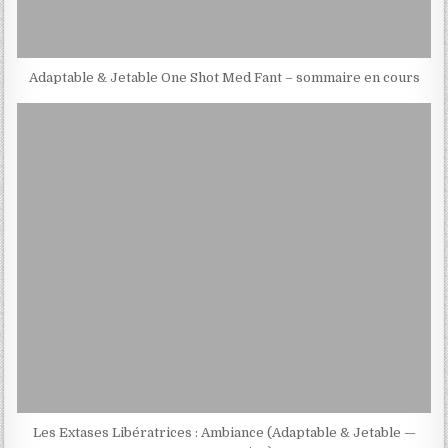
Adaptable & Jetable One Shot Med Fant – sommaire en cours
Les Extases Libératrices : Ambiance (Adaptable & Jetable —