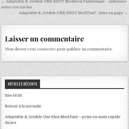
Navigation
← Adaptable & Jetable ONE SHOT Médiéval Fantastique – ambiance
de
selon vos envies
Adaptable & Jetable ONE SHOT Med’Fant’ : mise en page →
l’article
Laisser un commentaire
Vous devez
vous connecter
pour publier un commentaire.
ARTICLES RÉCENTS
Site HUB
Retour à la normale
Adaptable & Jetable One Shot Med Fant – prise en main rapide
du jeu