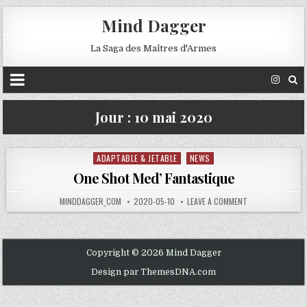
Mind Dagger
La Saga des Maîtres d'Armes
Jour :
10 mai 2020
ADAPTABLE & JETABLE
NEWS
Posted
in
One Shot Med’ Fantastique
MINDDAGGER_COM
2020-05-10
LEAVE A COMMENT
Copyright © 2026 Mind Dagger
Design par ThemesDNA.com