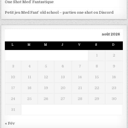
One Shot Med’ Fantastique
Petit jeu Med Fant’ old school – parties one shot ou Discord
août 2026
L
M
M
J
V
S
D
1
2
3
4
5
6
7
8
9
10
11
12
13
14
15
16
17
18
19
20
21
22
23
24
25
26
27
28
29
30
31
« Fév